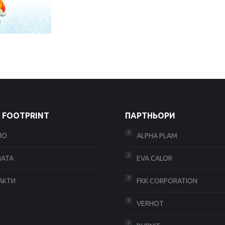
 FOOTPRINT
ПАРТНЬОРИ
ЛО
ALPHA PLAM
АТА
EVA CALOR
АКТИ
FKK CORPORATION
VERHOT