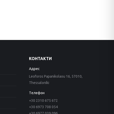
КОНТАКТИ
Aдрес
Leoforos Papanikolaou 16, 57010,
Thessaloníki
Tелефон
+30 2310 675 672
+30 6973 708 054
+30 6977 039 096