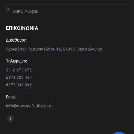
EURO ACQUE
ΕΠΙΚΟΙΝΩΝΙΑ
Διεύθυνση:
Λεωφόρος Παπανικολάου 16, 57010, Θεσσαλονίκη
Τηλέφωνο:
2310 675 672
6973 708 054
6977 039 096
Email
info@energy-footprint.gr
Find us on:
Facebook
page